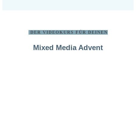
DER VIDEOKURS FÜR DEINEN
Mixed Media Advent
24,-
€
3 Module, ca. 60 min.
Videomaterial
alle Inhalte sind direkt verfügbar