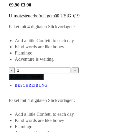
Ursprünglicher
Aktueller
€
9,90
€
3,90
Preis
Preis
Umsatzsteuerbefreit gemäß UStG §19
war:
ist:
€9,90
€3,90.
Paket mit 4 digitalen Stickvorlagen:
Add a little Confetti to each day
Kind words are like honey
Flamingo
Adventure is waiting
Stick-
-
+
Bundle
In den Warenkorb
Sonderangebot
BESCHREIBUNG
[Digital]
Menge
Paket mit 4 digitalen Stickvorlagen:
Add a little Confetti to each day
Kind words are like honey
Flamingo