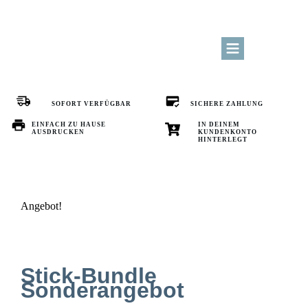
BLOG
SOFORT VERFÜGBAR
SICHERE ZAHLUNG
KURSBEREICH
EINFACH ZU HAUSE
IN DEINEM
AUSDRUCKEN
KUNDENKONTO
HINTERLEGT
ÜBER MICH
LOGIN
Kreativangebote
Angebot!
Stick-Bundle
Sonderangebot