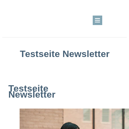
BLOG
KURSBEREICH
Testseite Newsletter
ÜBER MICH
LOGIN
Kreativangebote
Testseite
Newsletter