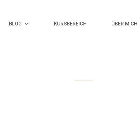
BLOG
KURSBEREICH
ÜBER MICH
Oktober 13, 2017
12 von 12
12 von 12 im Oktober 2017