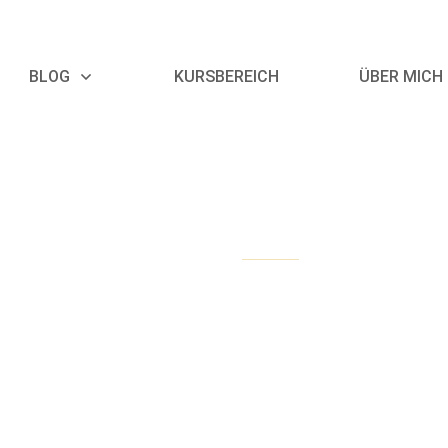
BLOG
KURSBEREICH
ÜBER MICH
Oktober 12, 2018
12 von 12
12 von 12 im Oktober 2018