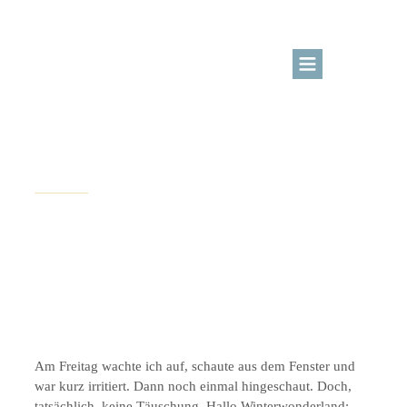
BLOG
KURSBEREICH
Februar 1, 2015
DIY Ideen
ÜBER MICH
LOGIN
DIY: Pinguin im
Winterwonderland
Kreativangebote
Am Freitag wachte ich auf, schaute aus dem Fenster und
war kurz irritiert. Dann noch einmal hingeschaut. Doch,
tatsächlich, keine Täuschung. Hallo Winterwonderland: