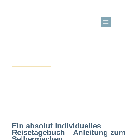
BLOG
KURSBEREICH
Juli 13, 2018
Bücher selber machen
ÜBER MICH
LOGIN
Mach dein eigenes DIY
Reisetagebuch
Kreativangebote
Ein absolut individuelles
Reisetagebuch – Anleitung zum
Selbermachen