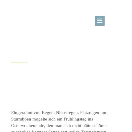
BLOG
KURSBEREICH
März 28, 2016
unterwegs
ÜBER MICH
LOGIN
Ein bisschen Idylle
Kreativangebote
Eingerahmt von Regen, Nieselregen, Platzregen und
Sturmböen mogelte sich ein Frühlingstag ins
Osterwochenende, den man sich nicht hätte schöner