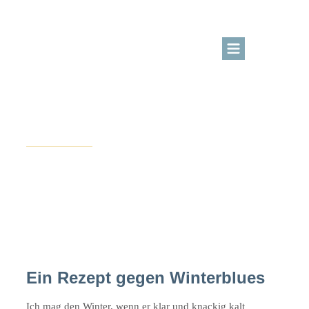
BLOG
KURSBEREICH
Januar 15, 2016
Essen & Trinken
ÜBER MICH
LOGIN
Selbst gemachter Chai-
Latte
Kreativangebote
Ein Rezept gegen Winterblues
Ich mag den Winter, wenn er klar und knackig kalt