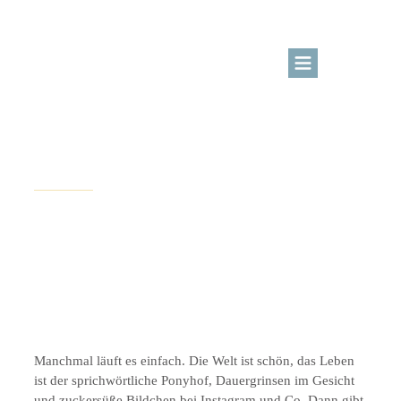
BLOG
KURSBEREICH
Juli 24, 2014
alles andere
ÜBER MICH
LOGIN
SOLCHE Tage und was
nicht dagegen hilft
Kreativangebote
Manchmal läuft es einfach. Die Welt ist schön, das Leben
ist der sprichwörtliche Ponyhof, Dauergrinsen im Gesicht
und zuckersüße Bildchen bei Instagram und Co. Dann gibt