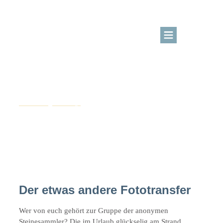
BLOG
KURSBEREICH
August 7, 2016
DIY Ideen
,
unterwegs
ÜBER MICH
LOGIN
Urlaubsfotos auf Stein
Kreativangebote
Der etwas andere Fototransfer
Wer von euch gehört zur Gruppe der anonymen
Steinesammler? Die im Urlaub glückselig am Strand