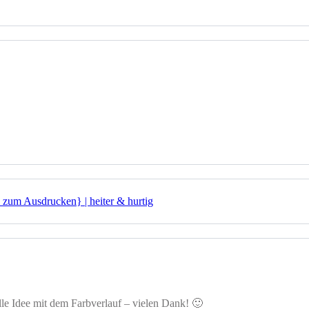
 zum Ausdrucken} | heiter & hurtig
olle Idee mit dem Farbverlauf – vielen Dank! 🙂