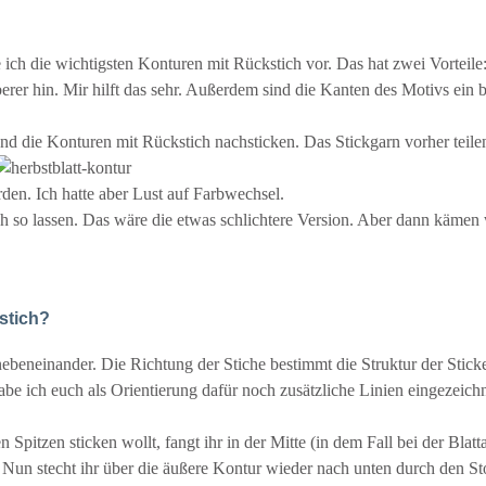
cke ich die wichtigsten Konturen mit Rückstich vor. Das hat zwei Vorteil
er hin. Mir hilft das sehr. Außerdem sind die Kanten des Motivs ein b
und die Konturen mit Rückstich nachsticken. Das Stickgarn vorher teile
den. Ich hatte aber Lust auf Farbwechsel.
 so lassen. Das wäre die etwas schlichtere Version. Aber dann kämen w
tstich?
nebeneinander. Die Richtung der Stiche bestimmt die Struktur der Sticke
 habe ich euch als Orientierung dafür noch zusätzliche Linien eingezeich
 Spitzen sticken wollt, fangt ihr in der Mitte (in dem Fall bei der Blat
 Nun stecht ihr über die äußere Kontur wieder nach unten durch den Sto