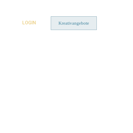
LOGIN
Kreativangebote
jekt {mit Vorlage}