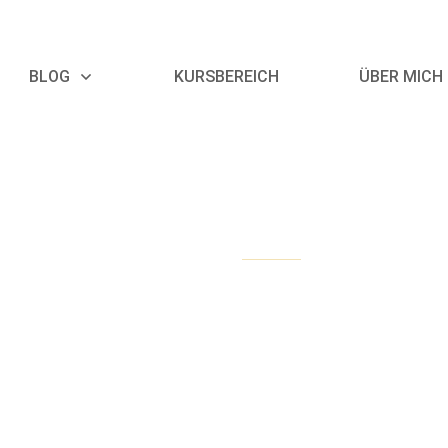
BLOG
KURSBEREICH
ÜBER MICH
Oktober 24, 2016
DIY Ideen
blätter und ein neues Stickpro