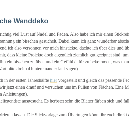
liche Wanddeko
ichtig viel Lust auf Nadel und Faden. Also habe ich mir einen Stickre
tspannung ein bisschen gestichelt. Dabei kann ich ganz wunderbar absc
end ich also versonnen vor mich hinstickte, dachte ich über dies und ü
 mir, dass kleine Projekte doch eigentlich ziemlich gut geeignet sind, u
, ihn ein bisschen zu üben und ein Gefühl dafür zu bekommen, was man
ort bitte dreimal hintereinander laut sagen).
h in der ersten Jahreshälfte
hier
vorgestellt und gleich das passende Fed
r jetzt einen drauf und versuchen uns im Füllen von Flächen. Eine Mögli
en Anleitungen).
liegendste ausgesucht. Es herbstet sehr, die Blätter färben sich und fal
rieren lassen. Die Stickvorlage zum Übertragen könnt ihr euch direkt 