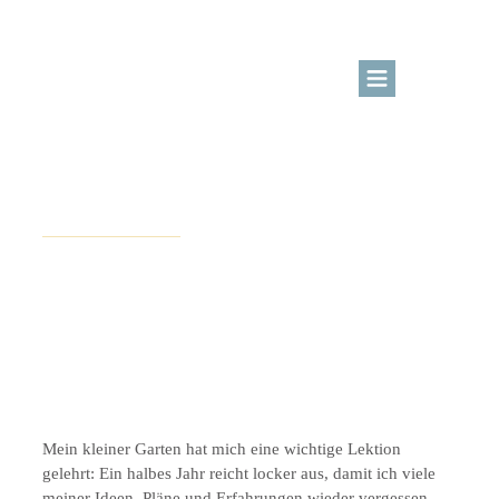
BLOG
KURSBEREICH
Oktober 11, 2020
Bücher selber machen
ÜBER MICH
LOGIN
Notizhefte clever nutzen
und kreativ gestalten
Kreativangebote
Mein kleiner Garten hat mich eine wichtige Lektion
gelehrt: Ein halbes Jahr reicht locker aus, damit ich viele
meiner Ideen, Pläne und Erfahrungen wieder vergessen